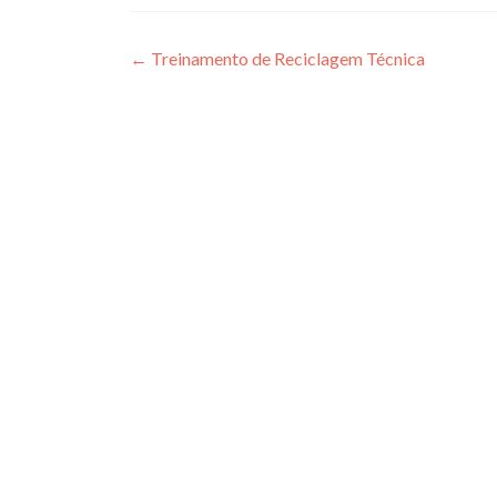
Navegação
←
Treinamento de Reciclagem Técnica
de
Post