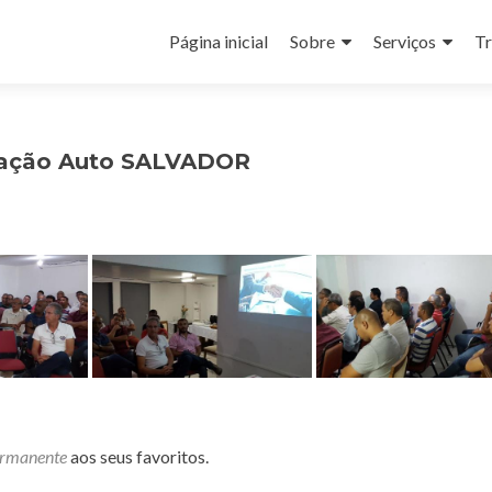
Pular
para
Página inicial
Sobre
Serviços
Tr
o
conteúdo
lação Auto SALVADOR
ermanente
aos seus favoritos.